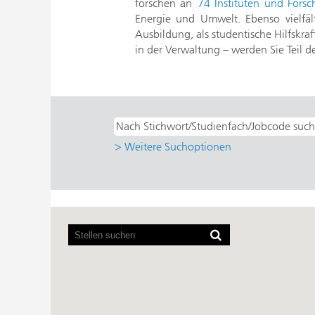
forschen an
74 Instituten und Fors
Energie und Umwelt. Ebenso vielfält
Ausbildung, als studentische Hilfskra
in der Verwaltung – werden Sie Teil d
> Weitere Suchoptionen
Bildschirmausleseprogramme
können
die
folgende
durchsuchbare
Karte
nicht