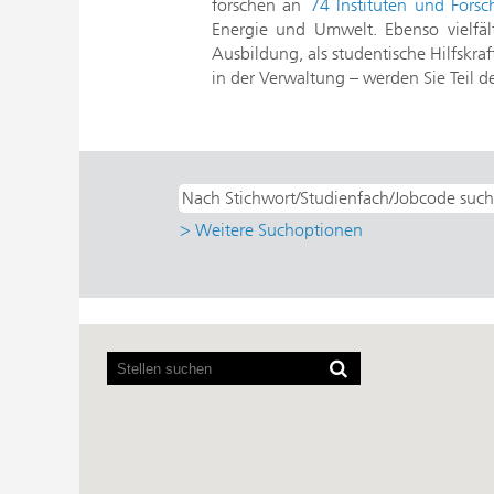
forschen an
74 Instituten und Fors
Energie und Umwelt. Ebenso vielfält
Ausbildung, als studentische Hilfskra
in der Verwaltung – werden Sie Teil d
> Weitere Suchoptionen
Bildschirmausleseprogramme
können
die
folgende
durchsuchbare
Karte
nicht