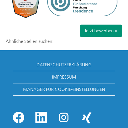
Jetzt bewerben »
Ähnliche Stellen suchen:
DATENSCHUTZERKLÄRUNG
IMPRESSUM
MANAGER FÜR COOKIE-EINSTELLUNGEN
W
W
W
W
i
i
i
i
r
r
r
r
d
d
d
d