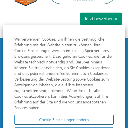
Jetzt bewerben »
Ähnliche Stellen suchen:
Wir verwenden Cookies, um Ihnen die bestmögliche
Erfahrung mit der Website bieten zu können. Ihre
Cookie-Einstellungen werden im lokalen Speicher Ihres
DATENSCHUTZERKLÄRUNG
Browsers gespeichert. Dazu gehören Cookies, die für die
Website technisch notwendig sind. Darüber hinaus
IMPRESSUM
können Sie frei entscheiden, ob Sie Cookies akzeptieren,
und dies jederzeit ändern. Sie können auch Cookies zur
MANAGER FÜR COOKIE-EINSTELLUNGEN
Verbesserung der Website-Leistung sowie Cookies zum
Anzeigen von Inhalten, die auf Ihre Interessen
zugeschnitten sind, ablehnen. Wenn Sie nicht alle
Cookies akzeptieren, kann dies Auswirkungen auf Ihre
W
W
W
W
Erfahrung auf der Site und die von uns angebotenen
i
i
i
i
Services haben.
r
r
r
r
d
d
d
d
W
a
a
a
a
Cookie-Einstellungen ändern
i
u
u
u
u
r
f
f
f
f