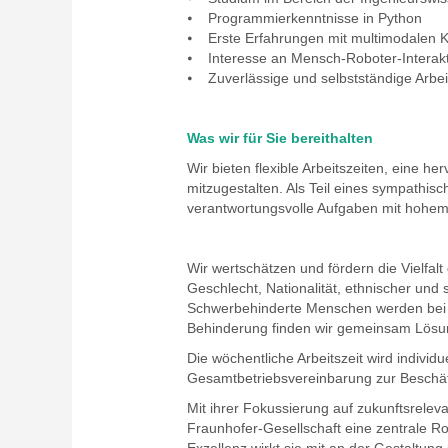
⦁ Programmierkenntnisse in Python
⦁ Erste Erfahrungen mit multimodalen K
⦁ Interesse an Mensch-Roboter-Interakt
⦁ Zuverlässige und selbstständige Arbe
Was wir für Sie bereithalten
Wir bieten flexible Arbeitszeiten, eine h
mitzugestalten. Als Teil eines sympathi
verantwortungsvolle Aufgaben mit hohem
Wir wertschätzen und fördern die Vielfa
Geschlecht, Nationalität, ethnischer und 
Schwerbehinderte Menschen werden bei gl
Behinderung finden wir gemeinsam Lösung
Die wöchentliche Arbeitszeit wird individu
Gesamtbetriebsvereinbarung zur Beschäft
Mit ihrer Fokussierung auf zukunftsreleva
Fraunhofer-Gesellschaft eine zentrale Ro