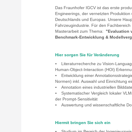
Das Fraunhofer IGCV ist das erste produk
Engineerings, der vernetzten Produktion 
Deutschlands und Europas. Unsere Haup
Fahrzeugindustrie. Für den Fachbereich 
Masterarbeit zum Thema:
"Evaluation 
Benchmark-Entwicklung & Modellverg
Hier sorgen Sie für Veränderung
⦁ Literaturrecherche zu Vision-Langu
Human-Object-Interaction (HOI) Erkenn
⦁ Entwicklung einer Annotationsstrategie
Normen) inkl. Auswahl und Einrichtung ei
⦁ Annotation eines industriellen Bildd
⦁ Systematischer Vergleich lokaler VLM
der Prompt-Sensitivität
⦁ Auswertung und wissenschaftliche Do
Hiermit bringen Sie sich ein
⦁ Studium im Bereich der Ingenieurswis