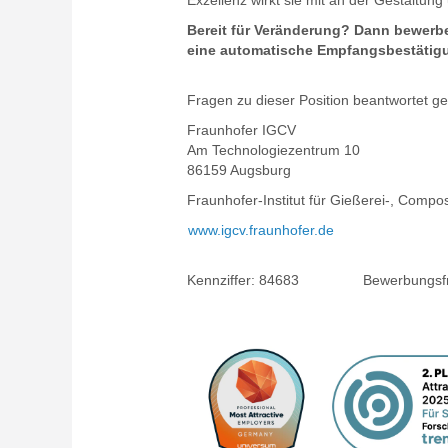
Exzellenz wirkt sie mit an der Gestaltun
Bereit für Veränderung? Dann bewerbe
eine automatische Empfangsbestätigu
Fragen zu dieser Position beantwortet ge
Fraunhofer IGCV
Am Technologiezentrum 10
86159 Augsburg
Fraunhofer-Institut für Gießerei-, Compo
www.igcv.fraunhofer.de
Kennziffer:
84683
Bewerbungsfri