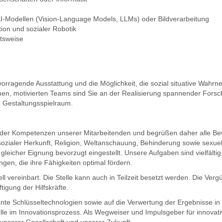
I-Modellen (Vision-Language Models, LLMs) oder Bildverarbeitung
ion und sozialer Robotik
itsweise
ervorragende Ausstattung und die Möglichkeit, die sozial situative Wahr
schen, motivierten Teams sind Sie an der Realisierung spannender Fors
 Gestaltungsspielraum.
lt der Kompetenzen unserer Mitarbeitenden und begrüßen daher alle B
sozialer Herkunft, Religion, Weltanschauung, Behinderung sowie sexuell
eicher Eignung bevorzugt eingestellt. Unsere Aufgaben sind vielfälti
en, die ihre Fähigkeiten optimal fördern.
ell vereinbart. Die Stelle kann auch in Teilzeit besetzt werden. Die Verg
igung der Hilfskräfte.
nte Schlüsseltechnologien sowie auf die Verwertung der Ergebnisse in W
lle im Innovationsprozess. Als Wegweiser und Impulsgeber für innovat