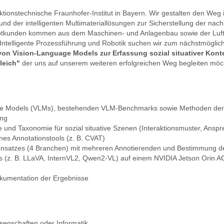
tionstechnische Fraunhofer-Institut in Bayern. Wir gestalten den Weg i
und der intelligenten Multimateriallösungen zur Sicherstellung der nac
tkunden kommen aus dem Maschinen- und Anlagenbau sowie der Luft
Intelligente Prozessführung und Robotik suchen wir zum nächstmöglich
von Vision-Language Models zur Erfassung sozial situativer Kont
leich"
der uns auf unserem weiteren erfolgreichen Weg begleiten möc
age Models (VLMs), bestehenden VLM-Benchmarks sowie Methoden der
ung
 und Taxonomie für sozial situative Szenen (Interaktionsmuster, Ansprec
nes Annotationstools (z. B. CVAT)
atensatzes (4 Branchen) mit mehreren Annotierenden und Bestimmung 
s (z. B. LLaVA, InternVL2, Qwen2-VL) auf einem NVIDIA Jetson Orin A
kumentation der Ergebnisse
senschaften oder Informatik