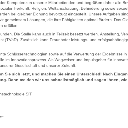
lt der Kompetenzen unserer Mitarbeitenden und begrüßen daher alle B
 sozialer Herkunft, Religion, Weltanschauung, Behinderung sowie sexuel
den bei gleicher Eignung bevorzugt eingestellt. Unsere Aufgaben sind 
r gemeinsam Lösungen, die ihre Fähigkeiten optimal fördern. Das Glei
n erfüllen.
tunden. Die Stelle kann auch in Teilzeit besetzt werden. Anstellung, Ve
enst (TVöD). Zusätzlich kann Fraunhofer leistungs- und erfolgsabhängig
nte Schlüsseltechnologien sowie auf die Verwertung der Ergebnisse in W
lle im Innovationsprozess. Als Wegweiser und Impulsgeber für innovat
g unserer Gesellschaft und unserer Zukunft.
n Sie sich jetzt, und machen Sie einen Unterschied! Nach Eingan
ng. Dann melden wir uns schnellstmöglich und sagen Ihnen, wie 
onstechnologie SIT
t: