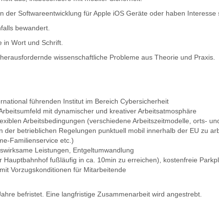
in der Softwareentwicklung für Apple iOS Geräte oder haben Interesse s
falls bewandert.
in Wort und Schrift.
für herausfordernde wissenschaftliche Probleme aus Theorie und Praxis.
rnational führenden Institut im Bereich Cybersicherheit
 Arbeitsumfeld mit dynamischer und kreativer Arbeitsatmosphäre
flexiblen Arbeitsbedingungen (verschiedene Arbeitszeitmodelle, orts- und
n der betrieblichen Regelungen punktuell mobil innerhalb der EU zu ar
e-Familienservice etc.)
enswirksame Leistungen, Entgeltumwandlung
Hauptbahnhof fußläufig in ca. 10min zu erreichen), kostenfreie Parkpl
 mit Vorzugskonditionen für Mitarbeitende
 Jahre befristet. Eine langfristige Zusammenarbeit wird angestrebt.