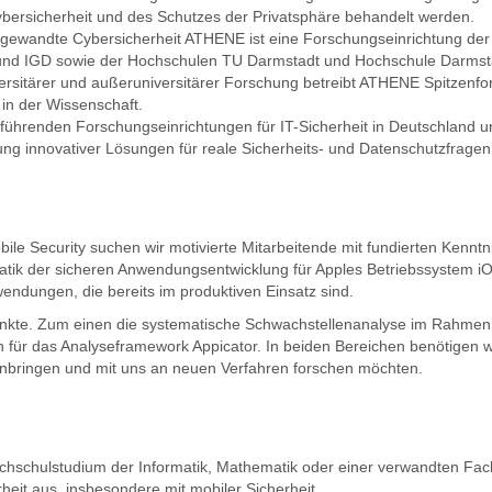
bersicherheit und des Schutzes der Privatsphäre behandelt werden.
gewandte Cybersicherheit ATHENE ist eine Forschungseinrichtung der 
T und IGD sowie der Hochschulen TU Darmstadt und Hochschule Darmstad
ersitärer und außeruniversitärer Forschung betreibt ATHENE Spitzenf
 in der Wissenschaft.
führenden Forschungseinrichtungen für IT-Sicherheit in Deutschland 
g innovativer Lösungen für reale Sicherheits- und Datenschutzfragen
ile Security suchen wir motivierte Mitarbeitende mit fundierten Kenntn
atik der sicheren Anwendungsentwicklung für Apples Betriebssystem i
endungen, die bereits im produktiven Einsatz sind.
nkte. Zum einen die systematische Schwachstellenanalyse im Rahmen 
 für das Analyseframework Appicator. In beiden Bereichen benötigen w
einbringen und mit uns an neuen Verfahren forschen möchten.
ochschulstudium der Informatik, Mathematik oder einer verwandten Fa
heit aus, insbesondere mit mobiler Sicherheit.