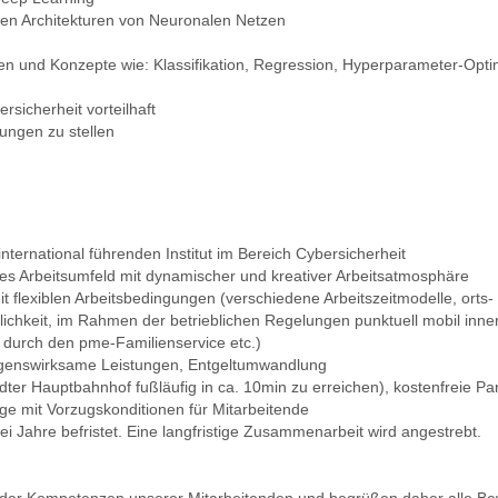
gen Architekturen von Neuronalen Netzen
fen und Konzepte wie: Klassifikation, Regression, Hyperparameter-Opti
sicherheit vorteilhaft
ungen zu stellen
nternational führenden Institut im Bereich Cybersicherheit
les Arbeitsumfeld mit dynamischer und kreativer Arbeitsatmosphäre
it flexiblen Arbeitsbedingungen (verschiedene Arbeitszeitmodelle, orts- u
glichkeit, im Rahmen der betrieblichen Regelungen punktuell mobil inn
 durch den pme-Familienservice etc.)
mögenswirksame Leistungen, Entgeltumwandlung
er Hauptbahnhof fußläufig in ca. 10min zu erreichen), kostenfreie Par
eige mit Vorzugskonditionen für Mitarbeitende
wei Jahre befristet. Eine langfristige Zusammenarbeit wird angestrebt.