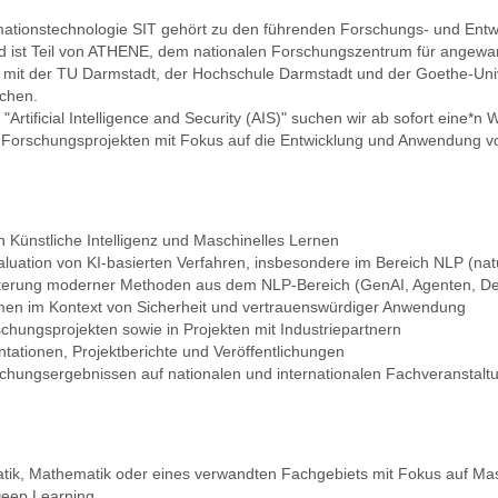
ormationstechnologie SIT gehört zu den führenden Forschungs- und Entw
d ist Teil von ATHENE, dem nationalen Forschungszentrum für angewan
t mit der TU Darmstadt, der Hochschule Darmstadt und der Goethe-Uni
achen.
rtificial Intelligence and Security (AIS)" suchen wir ab sofort eine*n W
n Forschungsprojekten mit Fokus auf die Entwicklung und Anwendung v
 Künstliche Intelligenz und Maschinelles Lernen
luation von KI-basierten Verfahren, insbesondere im Bereich NLP (nat
erung moderner Methoden aus dem NLP-Bereich (GenAI, Agenten, De
en im Kontext von Sicherheit und vertrauenswürdiger Anwendung
rschungsprojekten sowie in Projekten mit Industriepartnern
tationen, Projektberichte und Veröffentlichungen
chungsergebnissen auf nationalen und internationalen Fachveranstalt
tik, Mathematik oder eines verwandten Fachgebiets mit Fokus auf Ma
Deep Learning