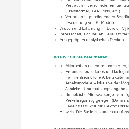
Vertraut mit verschiedenen, gängi
(Transformer, 1-D-CNNs, etc.)
Vertraut mit grundlegenden Begrif
Evaluierung von KI-Modellen
Wissen und Erfahrung im Bereich Cyber
Bereitschaft, sich neuen Herausforder
Ausgeprägtes analytisches Denken
Was wir für Sie bereithalten
Mitarbeit an einem renommierten, i
Freundliches, offenes und kollegia
Familienfreundliche Arbeitskultur m
Arbeitsmodelle – inklusive der Mö
Jobticket, Unterstützungsangebote
Betriebliche Altersvorsorge, ver
Verkehrsgünstig gelegen (Darmstädt
Ladeinfrastruktur für Elektrofahrz
Hinweis: Die Stelle ist zunächst auf z