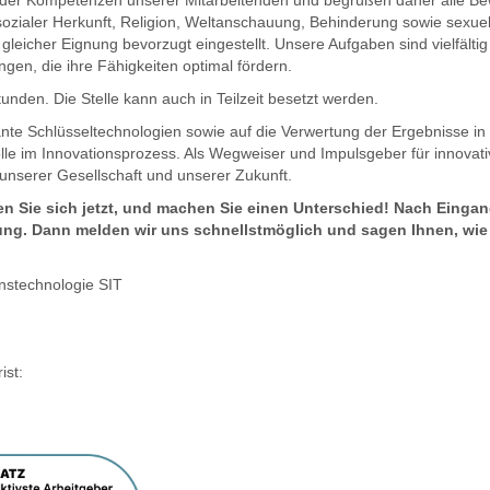
lt der Kompetenzen unserer Mitarbeitenden und begrüßen daher alle B
sozialer Herkunft, Religion, Weltanschauung, Behinderung sowie sexuell
eicher Eignung bevorzugt eingestellt. Unsere Aufgaben sind vielfälti
en, die ihre Fähigkeiten optimal fördern.
tunden. Die Stelle kann auch in Teilzeit besetzt werden.
nte Schlüsseltechnologien sowie auf die Verwertung der Ergebnisse in W
lle im Innovationsprozess. Als Wegweiser und Impulsgeber für innovat
g unserer Gesellschaft und unserer Zukunft.
n Sie sich jetzt, und machen Sie einen Unterschied! Nach Eingan
ng. Dann melden wir uns schnellstmöglich und sagen Ihnen, wie 
onstechnologie SIT
st: