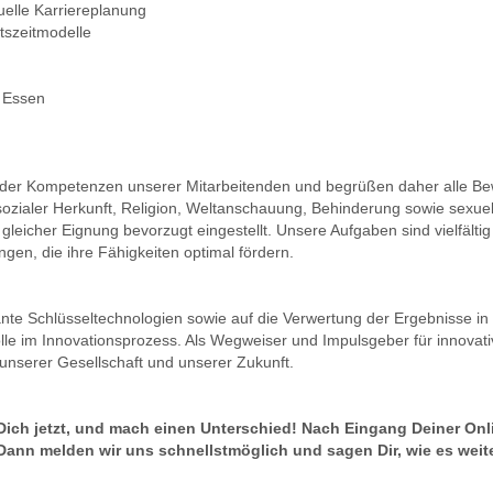
uelle Karriereplanung
itszeitmodelle
m Essen
lt der Kompetenzen unserer Mitarbeitenden und begrüßen daher alle B
sozialer Herkunft, Religion, Weltanschauung, Behinderung sowie sexuell
eicher Eignung bevorzugt eingestellt. Unsere Aufgaben sind vielfälti
en, die ihre Fähigkeiten optimal fördern.
nte Schlüsseltechnologien sowie auf die Verwertung der Ergebnisse in W
lle im Innovationsprozess. Als Wegweiser und Impulsgeber für innovat
g unserer Gesellschaft und unserer Zukunft.
Dich jetzt, und mach einen Unterschied! Nach Eingang Deiner Onl
nn melden wir uns schnellstmöglich und sagen Dir, wie es weit