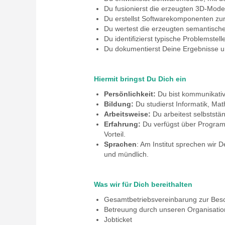
Du fusionierst die erzeugten 3D‑Mode
Du erstellst Softwarekomponenten zur 
Du wertest die erzeugten semantischen
Du identifizierst typische Problemst
Du dokumentierst Deine Ergebnisse un
Hiermit bringst Du Dich ein
Persönlichkeit:
Du bist kommunikativ
Bildung:
Du studierst Informatik, Ma
Arbeitsweise:
Du arbeitest selbststän
Erfahrung:
Du verfügst über Program
Vorteil.
Sprachen
: Am Institut sprechen wir D
und mündlich.
Was wir für Dich bereithalten
Gesamtbetriebsvereinbarung zur Besch
Betreuung durch unseren Organisatio
Jobticket