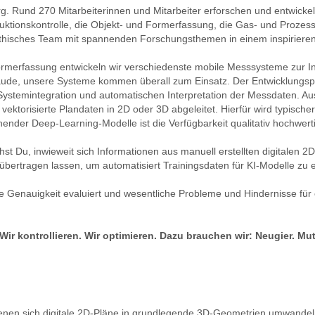
rg. Rund 270 Mitarbeiterinnen und Mitarbeiter erforschen und entwick
ktionskontrolle, die Objekt- und Formerfassung, die Gas- und Prozess
athisches Team mit spannenden Forschungsthemen in einem inspirieren
ormerfassung entwickeln wir verschiedenste mobile Messsysteme zur I
äude, unsere Systeme kommen überall zum Einsatz. Der Entwicklungspr
 Systemintegration und automatischen Interpretation der Messdaten. A
ektorisierte Plandaten in 2D oder 3D abgeleitet. Hierfür wird typische
nder Deep-Learning-Modelle ist die Verfügbarkeit qualitativ hochwert
st Du, inwieweit sich Informationen aus manuell erstellten digitalen
rtragen lassen, um automatisiert Trainingsdaten für KI-Modelle zu e
re Genauigkeit evaluiert und wesentliche Probleme und Hindernisse für
ir kontrollieren. Wir optimieren. Dazu brauchen wir: Neugier. Mut
denen sich digitale 2D-Pläne in grundlegende 3D-Geometrien umwandel