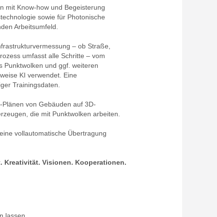
eln mit Know-how und Begeisterung
technologie sowie für Photonische
den Arbeitsumfeld.
nfrastrukturvermessung – ob Straße,
ozess umfasst alle Schritte – vom
us Punktwolken und ggf. weiteren
rweise KI verwendet. Eine
iger Trainingsdaten.
 2D-Plänen von Gebäuden auf 3D-
rzeugen, die mit Punktwolken arbeiten.
 eine vollautomatische Übertragung
. Kreativität. Visionen. Kooperationen.
n lassen.