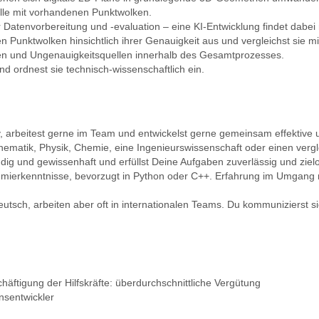
lle mit vorhandenen Punktwolken.
Datenvorbereitung und -evaluation – eine KI‑Entwicklung findet dabei n
 Punktwolken hinsichtlich ihrer Genauigkeit aus und vergleichst sie m
ellen und Ungenauigkeitsquellen innerhalb des Gesamtprozesses.
d ordnest sie technisch‑wissenschaftlich ein.
, arbeitest gerne im Team und entwickelst gerne gemeinsam effektive 
thematik, Physik, Chemie, eine Ingenieurswissenschaft oder einen verg
dig und gewissenhaft und erfüllst Deine Aufgaben zuverlässig und zielor
mierkenntnisse, bevorzugt in Python oder C++. Erfahrung im Umgang m
eutsch, arbeiten aber oft in internationalen Teams. Du kommunizierst si
äftigung der Hilfskräfte: überdurchschnittliche Vergütung
nsentwickler