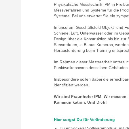
Physikalische Messtechnik IPM in Freibu
Messverfahren und Systeme für die Produ
Systeme. Bei uns erwartet Sie ein symp
In unserem Geschäftsfeld Objekt- und F
Schiene, Luft, Unterwasser oder im Geb
Design über die Konstruktion bis hin zur
Sensordaten, z. B. aus Kameras, werden v
Herausforderung beim Training entspreche
Im Rahmen dieser Masterarbeit untersuch
Punktwolkenscans desselben Gebäudes übe
Insbesondere sollen dabei die erreichba
identifiziert werden.
Wir sind Fraunhofer IPM. Wir messen. W
Kommunikation. Und Dich!
Hier sorgst Du für Veränderung
Du entwickelst Softwaremodule, mit 