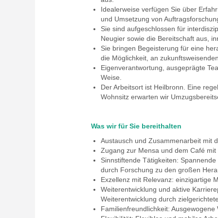
Idealerweise verfügen Sie über Erfah
und Umsetzung von Auftragsforschung
Sie sind aufgeschlossen für interdis
Neugier sowie die Bereitschaft aus, i
Sie bringen Begeisterung für eine he
die Möglichkeit, an zukunftsweisenden
Eigenverantwortung, ausgeprägte Team
Weise.
Der Arbeitsort ist Heilbronn. Eine re
Wohnsitz erwarten wir Umzugsbereitsc
Was wir für Sie bereithalten
Austausch und Zusammenarbeit mit de
Zugang zur Mensa und dem Café mit 
Sinnstiftende Tätigkeiten: Spannende u
durch Forschung zu den großen Herau
Exzellenz mit Relevanz: einzigartige 
Weiterentwicklung und aktive Karrier
Weiterentwicklung durch zielgericht
Familienfreundlichkeit: Ausgewogene