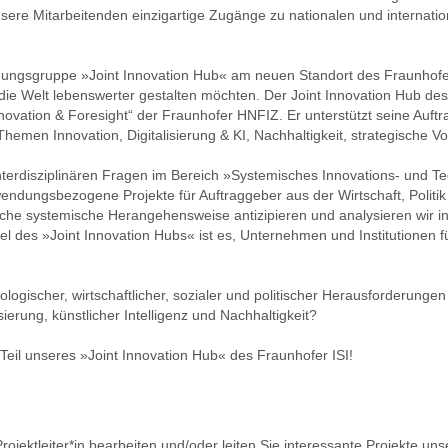
ere Mitarbeitenden einzigartige Zugänge zu nationalen und internation
ungsgruppe »Joint Innovation Hub« am neuen Standort des Fraunhofe
die Welt lebenswerter gestalten möchten. Der Joint Innovation Hub des
vation & Foresight“ der Fraunhofer HNFIZ. Er unterstützt seine Auftrag
 Themen Innovation, Digitalisierung & KI, Nachhaltigkeit, strategische 
terdisziplinären Fragen im Bereich »Systemisches Innovations- und 
endungsbezogene Projekte für Auftraggeber aus der Wirtschaft, Politik u
iche systemische Herangehensweise antizipieren und analysieren wir i
el des »Joint Innovation Hubs« ist es, Unternehmen und Institutionen f
ogischer, wirtschaftlicher, sozialer und politischer Herausforderungen
isierung, künstlicher Intelligenz und Nachhaltigkeit?
eil unseres »Joint Innovation Hub« des Fraunhofer ISI!
Projektleiter*in bearbeiten und/oder leiten Sie interessante Projekte un