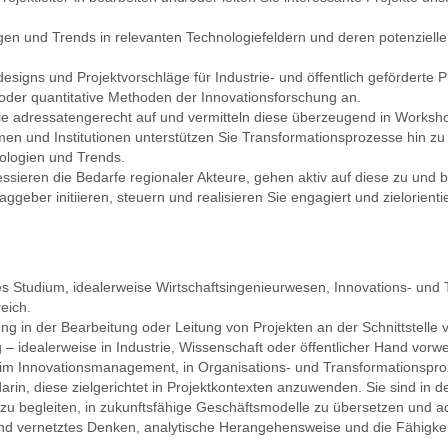
ngen und Trends in relevanten Technologiefeldern und deren potenziel
signs und Projektvorschläge für Industrie- und öffentlich geförderte P
oder quantitative Methoden der Innovationsforschung an.
e adressatengerecht auf und vermitteln diese überzeugend in Worksho
n und Institutionen unterstützen Sie Transformationsprozesse hin zu e
nologien und Trends.
dressieren die Bedarfe regionaler Akteure, gehen aktiv auf diese zu und
ggeber initiieren, steuern und realisieren Sie engagiert und zielorientie
es Studium, idealerweise Wirtschaftsingenieurwesen, Innovations- u
eich.
g in der Bearbeitung oder Leitung von Projekten an der Schnittstelle 
g – idealerweise in Industrie, Wissenschaft oder öffentlicher Hand vorw
e im Innovationsmanagement, in Organisations- und Transformations­pr
arin, diese zielgerichtet in Projektkontexten anzuwenden. Sie sind in 
h zu begleiten, in zukunftsfähige Geschäftsmodelle zu übersetzen und
d vernetztes Denken, analytische Herangehensweise und die Fähigkeit 