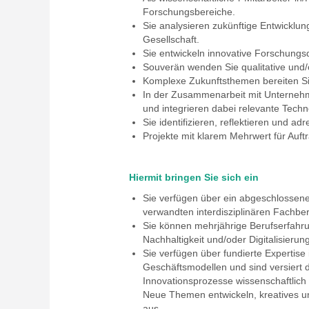
Forschungsbereiche.
Sie analysieren zukünftige Entwicklu
Gesellschaft.
Sie entwickeln innovative Forschungsde
Souverän wenden Sie qualitative und/
Komplexe Zukunftsthemen bereiten Si
In der Zusammenarbeit mit Unternehme
und integrieren dabei relevante Tech
Sie identifizieren, reflektieren und a
Projekte mit klarem Mehrwert für Auftra
Hiermit bringen Sie sich ein
Sie verfügen über ein abgeschlossen
verwandten interdisziplinären Fachber
Sie können mehrjährige Berufserfahrun
Nachhaltigkeit und/oder Digitalisierun
Sie verfügen über fundierte Expertis
Geschäftsmodellen und sind versiert d
Innovationsprozesse wissenschaft­lic
Neue Themen entwickeln, kreatives un
aus.