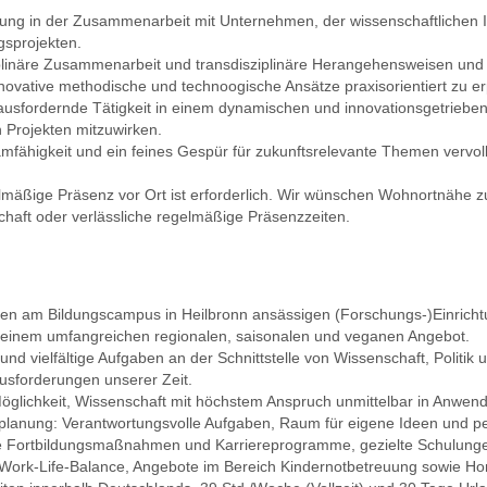
rung in der Zusammenarbeit mit Unternehmen, der wissenschaftlichen 
sprojekten.
ziplinäre Zusammenarbeit und transdisziplinäre Herangehensweisen und
nnovative methodische und techno­ogische Ansätze praxisorientiert zu e
rausfordernde Tätigkeit in einem dynamischen und innovationsgetrieb
 Projekten mitzuwirken.
fähigkeit und ein feines Gespür für zukunftsrelevante Themen vervoll­
gelmäßige Präsenz vor Ort ist erforderlich. Wir wünschen Wohnortnähe zu
haft oder verlässliche regelmäßige Präsenzzeiten.
n am Bildungscampus in Heilbronn ansässigen (Forschungs-)Ein­richtu
einem umfangreichen regionalen, saisonalen und veganen Angebot.
nd vielfältige Aufgaben an der Schnittstelle von Wissenschaft, Politik 
sforderungen unserer Zeit.
Möglichkeit, Wissenschaft mit höchstem Anspruch unmittelbar in An­wen
eplanung: Verantwortungsvolle Aufgaben, Raum für eigene Ideen und pe
ete Fortbildungsmaßnahmen und Karriere­programme, gezielte Schulung
 Work-Life-Balance, Angebote im Bereich Kindernotbetreuung sowie H