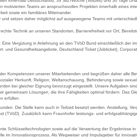
beiten innerhalb Deutschlands, 39 Std./Woche (Vollzeit) und 30 Tage Url
in motivierten Teams an anspruchsvollen Projekten innerhalb eines inte
it sowie ein familiäres Miteinander.
y und setzen daher möglichst auf ausgewogene Teams mit unter­schiedl
echte Technik an unseren Standorten, Barrierefreiheit vor Ort, Bereit­s
: Eine Vergütung in Anlehnung an den TVöD Bund einschließlich der im 
rt- und Gesundheitsangebote, Deutschland Ticket (Jobticket), Corporate
lt der Kompetenzen unserer Mitarbeitenden und begrüßen daher alle B
 sozialer Herkunft, Religion, Weltanschauung, Behinderung sowie sexuel
den bei gleicher Eignung bevorzugt eingestellt. Unsere Aufgaben sind 
r gemeinsam Lösungen, die ihre Fähigkeiten optimal fördern. Das Glei
n erfüllen.
tunden. Die Stelle kann auch in Teilzeit besetzt werden. Anstellung, Ve
enst (TVöD). Zusätzlich kann Fraunhofer leistungs- und erfolgsabhängig
nte Schlüsseltechnologien sowie auf die Verwertung der Ergebnisse in W
lle im Innovationsprozess. Als Wegweiser und Impulsgeber für innovat