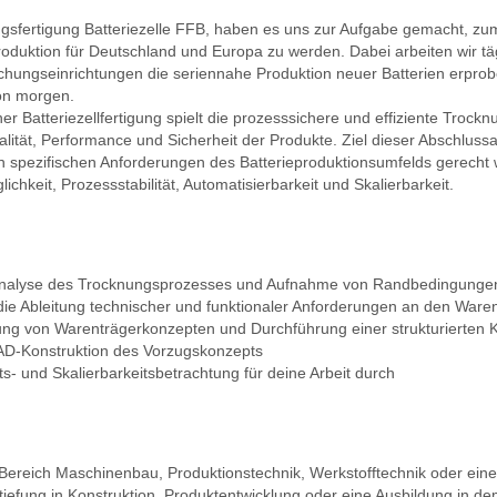
ngsfertigung Batteriezelle FFB, haben es uns zur Aufgabe gemacht, zu
oduktion für Deutschland und Europa zu werden. Dabei arbeiten wir tägl
chungseinrichtungen die seriennahe Produktion neuer Batterien erpro
von morgen.
r Batteriezellfertigung spielt die prozesssichere und effiziente Trockn
lität, Performance und Sicherheit der Produkte. Ziel dieser Abschlussa
 spezifischen Anforderungen des Batterieproduktionsumfelds gerecht w
lichkeit, Prozessstabilität, Automatisierbarkeit und Skalierbarkeit.
r Analyse des Trocknungsprozesses und Aufnahme von Randbedingunge
ie Ableitung technischer und funktionaler Anforderungen an den Ware
cklung von Warenträgerkonzepten und Durchführung einer strukturierte
AD-Konstruktion des Vorzugskonzepts
its- und Skalierbarkeitsbetrachtung für deine Arbeit durch
m Bereich Maschinenbau, Produktionstechnik, Werkstofftechnik oder ei
iefung in Konstruktion, Produktentwicklung oder eine Ausbildung in d