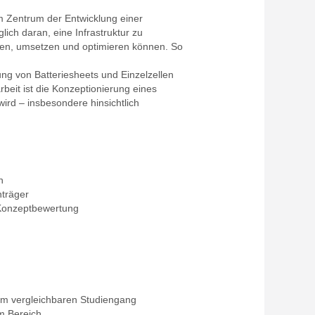
m Zentrum der Entwicklung einer
ich daran, eine Infrastruktur zu
ben, umsetzen und optimieren können. So
ung von Batteriesheets und Einzelzellen
rbeit ist die Konzeptionierung eines
ird – insbesondere hinsichtlich
n
nträger
n Konzeptbewertung
nem vergleichbaren Studiengang
em Bereich