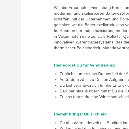
Wir, die Fraunhofer-Einrichtung Forschu
modernen und skalierbaren Batteriezellpr
schaffen, mit der Unternehmen und Fors
gestalten wir die Batteriezellproduktion 
Im Rahmen der Industrialisierung moderne
in Vakuumöfen eine zentrale Rolle für Qua
innovativen Warenträgersystems, das den
thermischer Belastbarkeit, Materialverträg
Hier sorgst Du für Veränderung
Zunächst unterstützt Du uns bei de
Außerdem zählt zu Deinen Aufgaben d
Du bist verantwortlich für die Entwi
Darüber hinaus übernimmst Du die C
Zuletzt führst du eine Wirtschaftlichke
Hiermit bringst Du Dich ein
Du absolvierst derzeit ein Studium i
Zudem weist du idealerweise eine Vert