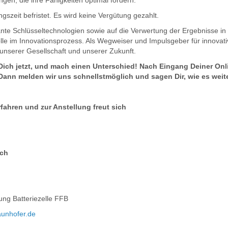
en, die ihre Fähigkeiten optimal fördern.
ngszeit befristet. Es wird keine Vergütung gezahlt.
nte Schlüsseltechnologien sowie auf die Verwertung der Ergebnisse in W
lle im Innovationsprozess. Als Wegweiser und Impulsgeber für innovat
g unserer Gesellschaft und unserer Zukunft.
Dich jetzt, und mach einen Unterschied! Nach Eingang Deiner Onl
nn melden wir uns schnellstmöglich und sagen Dir, wie es weit
ahren und zur Anstellung freut sich
ich
ung Batteriezelle FFB
aunhofer.de