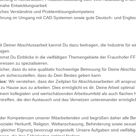
snahe Entwicklungsarbeit
isches Verständnis und Problemlösungskompetenz
rfahrung im Umgang mit CAD-Systemen sowie gute Deutsch- und Englis
t Deiner Abschlussarbeit kannst Du dazu beitragen, die Industrie für 
higen.
mst Du Einblicke in die vielfältigen Themengebiete der Fraunhofer FF
ressen zu spezialisieren.
sicher, dass du eine qualitativ hochwertige Betreuung für Deine Abschlus
um sicherzustellen, dass du Dein Bestes geben kann.
ice:
Wir verstehen, dass der Zeitplan für Abschlussarbeiten oft anspruchs
 zu Hause aus zu arbeiten. Dies ermöglicht es dir, Deine Arbeit optimal 
nem kollegialen und wertschätzenden Arbeitsumfeld als auch flachen H
reffen, die den Austausch und das Vernetzen untereinander ermöglic
lt der Kompetenzen unserer Mitarbeitenden und begrüßen daher alle B
sozialer Herkunft, Religion, Weltanschauung, Behinderung sowie sexuell
eicher Eignung bevorzugt eingestellt. Unsere Aufgaben sind vielfälti