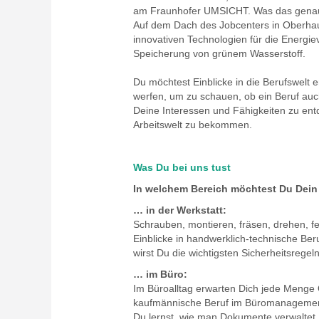
am Fraunhofer UMSICHT. Was das genau he
Auf dem Dach des Jobcenters in Oberhau
innovativen Technologien für die Energi
Speicherung von grünem Wasserstoff.
Du möchtest Einblicke in die Berufswelt e
werfen, um zu schauen, ob ein Beruf auc
Deine Interessen und Fähigkeiten zu ent
Arbeitswelt zu bekommen.
Was Du bei uns tust
In welchem Bereich möchtest Du Dei
… in der Werkstatt:
Schrauben, montieren, fräsen, drehen, f
Einblicke in handwerklich-technische Be
wirst Du die wichtigsten Sicherheitsregel
… im Büro:
Im Büroalltag erwarten Dich jede Menge O
kaufmännische Beruf im Büromanagement i
Du lernst, wie man Dokumente verwaltet