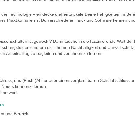
 der Technologie – entdecke und entwickele Deine Fähigkeiten im Berei
 Praktikums lernst Du verschiedene Hard- und Software kennen und h
wissenschaften ist geweckt? Dann tauche in die faszinierende Welt der
n Forschungsfelder rund um die Themen Nachhaltigkeit und Umweltschutz
n Arbeitsalltag zu begleiten und von ihnen zu lernen.
chluss, das (Fach-)Abitur oder einen vergleichbaren Schulabschluss an
g, Neues kennenzulernen.
 Teamwork.
en
um und Bereich