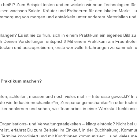
ißt? Zum Beispiel testen und entwickeln wir neue Technologien für d
sen wachsen Salate, Kräuter und Erdbeeren für den lokalen Markt – 
eversorgung von morgen und entwickeln unter anderem Materialien und
rlangen? Es ist nie zu früh, sich in einem Praktikum ein eigenes Bild z
h Deinen Vorstellungen entspricht! Mit einem Praktikum am Fraunhofe
decken und auszuprobieren, erste wertvolle Erfahrungen zu sammeln u
n Praktikum machen?
eilen, schleifen, messen und noch vieles mehr – Interesse geweckt? In
rufe wie Industriemechaniker*in, Zerspanungsmechaniker*in oder techn
n kennenlernen und sehen, wie Teamarbeit in einer Werkstatt funktionier
rganisations- und Verwaltungstätigkeiten – klingt eintönig? Nicht bei
st, erfährst Du zum Beispiel im Einkauf, in der Buchhaltung, Kommuni
, Termine koordiniert und mit Kund*innen kommuniziert… und vieles m