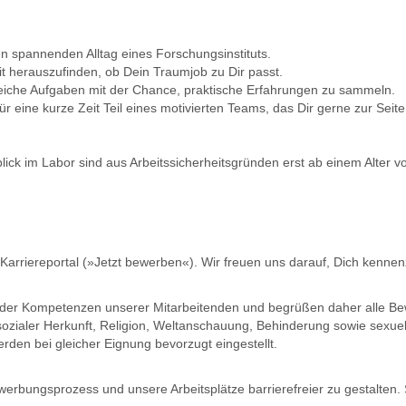
den spannenden Alltag eines Forschungsinstituts.
eit herauszufinden, ob Dein Traumjob zu Dir passt.
sreiche Aufgaben mit der Chance, praktische Erfahrungen zu sammeln.
r eine kurze Zeit Teil eines motivierten Teams, das Dir gerne zur Seite 
blick im Labor sind aus Arbeitssicherheitsgründen erst ab einem Alter 
 Karriereportal (»Jetzt bewerben«). Wir freuen uns darauf, Dich kennen
lt der Kompetenzen unserer Mitarbeitenden und begrüßen daher alle B
 sozialer Herkunft, Religion, Weltanschauung, Behinderung sowie sexuel
den bei gleicher Eignung bevorzugt eingestellt.
ewerbungsprozess und unsere Arbeitsplätze barrierefreier zu gestalten.