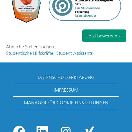
Jetzt bewerben »
Ähnliche Stellen suchen:
Studentische Hilfskräfte,
Student Assistants
DATENSCHUTZERKLÄRUNG
IMPRESSUM
MANAGER FÜR COOKIE-EINSTELLUNGEN
W
W
W
W
i
i
i
i