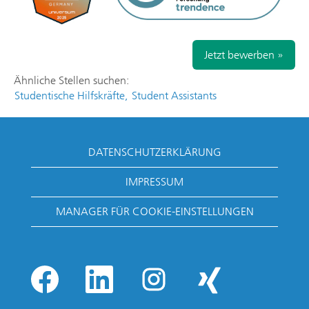
Jetzt bewerben »
Ähnliche Stellen suchen:
Studentische Hilfskräfte,
Student Assistants
DATENSCHUTZERKLÄRUNG
IMPRESSUM
MANAGER FÜR COOKIE-EINSTELLUNGEN
W
W
W
W
i
i
i
i
r
r
r
r
d
d
d
d
W