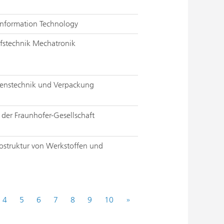
 Information Technology
fstechnik Mechatronik
renstechnik und Verpackung
e der Fraunhofer-Gesellschaft
ostruktur von Werkstoffen und
4
5
6
7
8
9
10
»