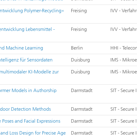
entwicklung Polymer-Recycling«
Freising
IVV - Verfah
sentwicklung Lebensmittel -
Freising
IVV - Verfah
 and Machine Learning
Berlin
HHI - Teleco
telligenz für Sensordaten
Duisburg
IMS - Mikroe
multimodaler KI-Modelle zur
Duisburg
IMS - Mikroe
sformer Models in Authorship
Darmstadt
SIT - Secure
ckdoor Detection Methods
Darmstadt
SIT - Secure
e Poses and Facial Expressions
Darmstadt
SIT - Secure
and Loss Design for Precise Age
Darmstadt
SIT - Secure