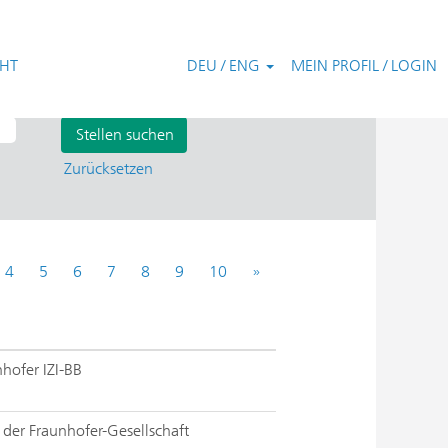
CHT
DEU / ENG
MEIN PROFIL / LOGIN
Zurücksetzen
4
5
6
7
8
9
10
»
nhofer IZI-BB
e der Fraunhofer-Gesellschaft