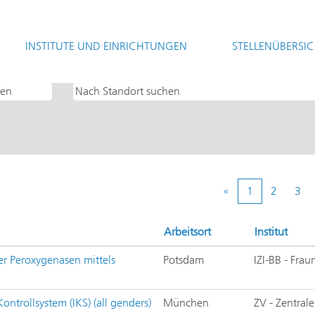
(aktuelle
t
Seite)
INSTITUTE UND EINRICHTUNGEN
STELLENÜBERSI
«
1
2
3
Arbeitsort
Institut
er Peroxygenasen mittels
Potsdam
IZI-BB - Frau
ntrollsystem (IKS) (all genders)
München
ZV - Zentral