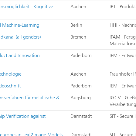
nsmöglichkeit - Kognitive
Aachen
IPT - Produk
d Machine-Learning
Berlin
HHI - Nachri
dkanal (all genders)
Bremen
IFAM - Fert
Materialfor
duct and Innovation
Paderborn
IEM - Entwur
technologie
Aachen
Fraunhofer 
ideoschnitt
Paderborn
IEM - Entwur
nsverfahren für metallische &
Augsburg
IGCV - Gieße
Verarbeitung
ip Verification against
Darmstadt
SIT - Secure
y Neurones in Text2Image Models
Darmstadt
SIT - Secure