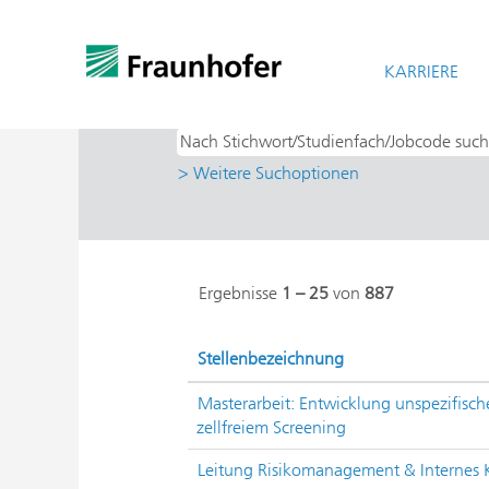
Startseite
|
bei Fraunhofer-Gesellschaf
Suchergebnisse für
KARRIERE
"".
> Weitere Suchoptionen
Ergebnisse
1 – 25
von
887
Stellenbezeichnung
Masterarbeit: Entwicklung unspezifisch
zellfreiem Screening
Leitung Risikomanagement & Internes Ko