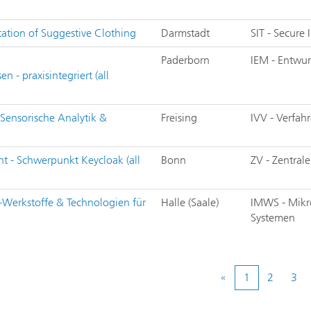
ation of Suggestive Clothing
Darmstadt
SIT - Secure
Paderborn
IEM - Entwur
- praxisintegriert (all
 Sensorische Analytik &
Freising
IVV - Verfah
t - Schwerpunkt Keycloak (all
Bonn
ZV - Zentral
-Werkstoffe & Technologien für
Halle (Saale)
IMWS - Mikr
Systemen
«
1
2
3