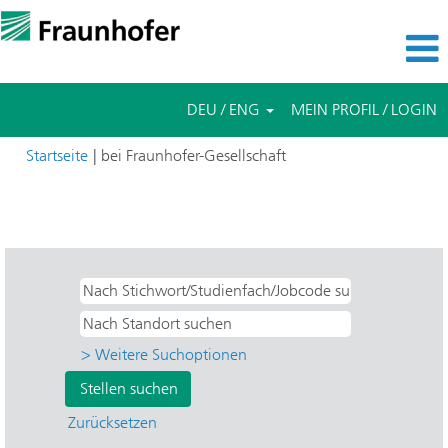
DEU / ENG
MEIN PROFIL / LOGIN
(aktuelle
Startseite
|
bei Fraunhofer-Gesellschaft
Seite)
Suchergebnisse für
"Bayern UND UMSICHT SuRo -
Umwelt-, Sicherheits- und Energiete".
> Weitere Suchoptionen
Zurücksetzen