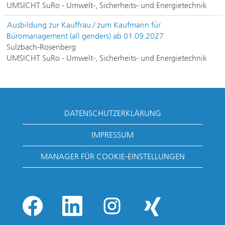
UMSICHT SuRo - Umwelt-, Sicherheits- und Energietechnik
Ausbildung zur Kauffrau / zum Kaufmann für
Büromanagement (all genders) ab 01.09.2027
Sulzbach-Rosenberg
UMSICHT SuRo - Umwelt-, Sicherheits- und Energietechnik
DATENSCHUTZERKLÄRUNG
IMPRESSUM
MANAGER FÜR COOKIE-EINSTELLUNGEN
W
W
W
W
i
i
i
i
r
r
r
r
d
d
d
d
W