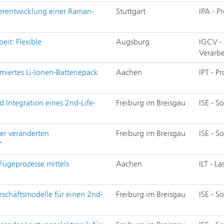
terentwicklung einer Raman-
Stuttgart
IPA - 
eit: Flexible
Augsburg
IGCV -
Verarb
miertes Li-Ionen-Batteriepack
Aachen
IPT - P
 Integration eines 2nd-Life-
Freiburg im Breisgau
ISE - S
er veränderten
Freiburg im Breisgau
ISE - S
"
 Fügeprozesse mittels
Aachen
ILT - L
eschäftsmodelle für einen 2nd-
Freiburg im Breisgau
ISE - S