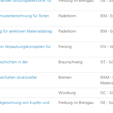
sender Leistungselektronik für
Freiburg im Breisgau
ISE - S
tmusterberechnung für Torten
Paderborn
IEM - 
für selektiven Materialabtrag
Paderborn
IEM - 
von Verpackungskonzepten für
Freising
IVV - 
schichten in der
Braunschweig
IST - S
rhalten struktureller
Bremen
IFAM -
Materi
Würzburg
ISC - S
ückgewinnung von Kupfer und
Freiburg im Breisgau
ISE - S