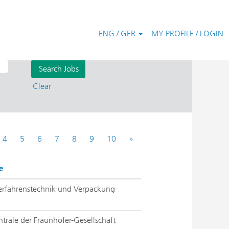
ENG / GER
MY PROFILE / LOGIN
Clear
4
5
6
7
8
9
10
»
e
Verfahrenstechnik und Verpackung
ntrale der Fraunhofer-Gesellschaft