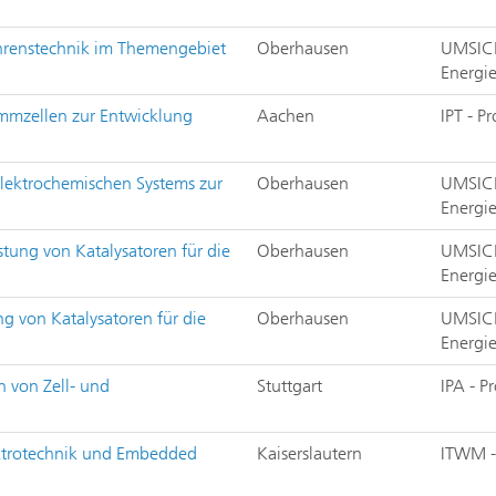
ahrenstechnik im Themengebiet
Oberhausen
UMSICH
Energi
ammzellen zur Entwicklung
Aachen
IPT - P
lektrochemischen Systems zur
Oberhausen
UMSICH
Energi
tung von Katalysatoren für die
Oberhausen
UMSICH
Energi
g von Katalysatoren für die
Oberhausen
UMSICH
Energi
n von Zell- und
Stuttgart
IPA - 
ektrotechnik und Embedded
Kaiserslautern
ITWM -