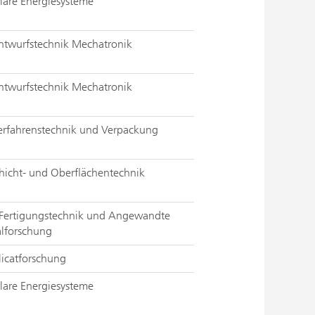
olare Energiesysteme
Entwurfstechnik Mechatronik
Entwurfstechnik Mechatronik
Verfahrenstechnik und Verpackung
chicht- und Oberflächentechnik
 Fertigungstechnik und Angewandte
alforschung
ilicatforschung
olare Energiesysteme