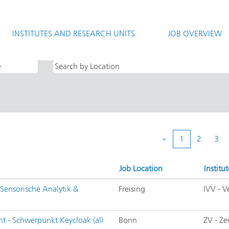
rrent
e)
INSTITUTES AND RESEARCH UNITS
JOB OVERVIEW
terarbeiten".
«
1
2
3
Job Location
Institut
 Sensorische Analytik &
Freising
IVV - 
t - Schwerpunkt Keycloak (all
Bonn
ZV - Ze