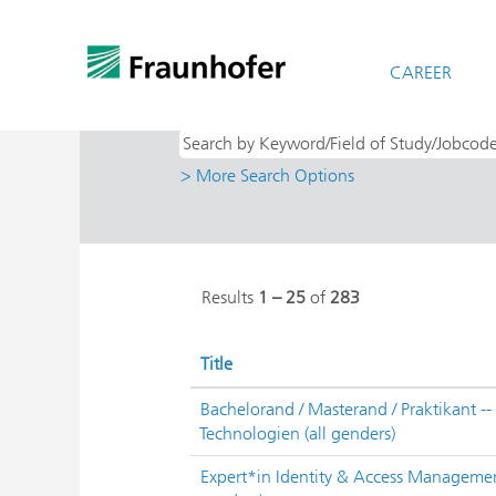
(cu
Home
|
at Fraunhofer-Gesellschaft
pag
Search results for
CAREER
"Bachelor- & Mas
> More Search Options
Results
1 – 25
of
283
Title
Bachelorand / Masterand / Praktikant --
Technologien (all genders)
Expert*in Identity & Access Managemen