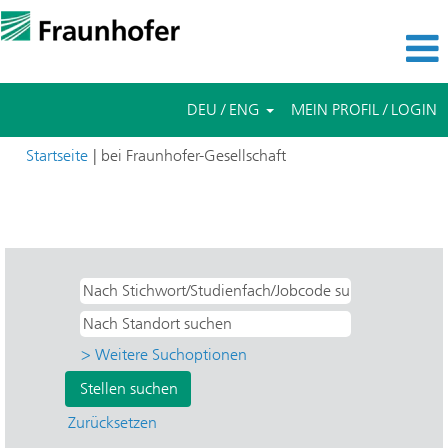
DEU / ENG
MEIN PROFIL / LOGIN
(aktuelle
Startseite
|
bei Fraunhofer-Gesellschaft
Seite)
Suchergebnisse für
"Bachelor- & Masterarbeiten UND IWU -
Werkzeugmaschinen und Umformtechnik".
> Weitere Suchoptionen
Zurücksetzen