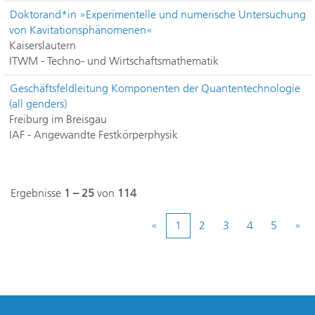
Doktorand*in »Experimentelle und numerische Untersuchung
von Kavitationsphänomenen«
Kaiserslautern
ITWM - Techno- und Wirtschaftsmathematik
Geschäftsfeldleitung Komponenten der Quantentechnologie
(all genders)
Freiburg im Breisgau
IAF - Angewandte Festkörperphysik
Ergebnisse
1 – 25
von
114
«
1
2
3
4
5
»