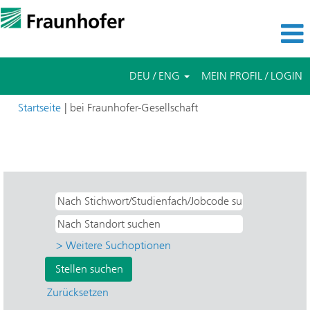
DEU / ENG
MEIN PROFIL / LOGIN
(aktuelle
Startseite
|
bei Fraunhofer-Gesellschaft
Seite)
Suchergebnisse für
"Direkteinstieg UND Angewandte
Wissenschaft".
> Weitere Suchoptionen
Zurücksetzen