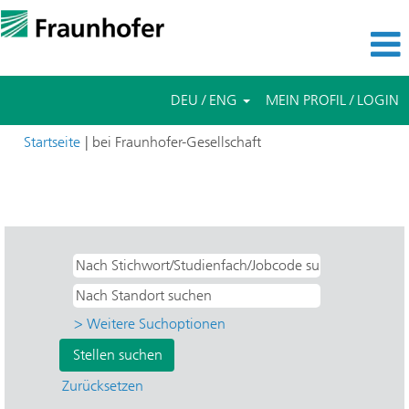
DEU / ENG
MEIN PROFIL / LOGIN
(aktuelle
Startseite
|
bei Fraunhofer-Gesellschaft
Seite)
Suchergebnisse für
"Direkteinstieg UND Weitere UND HHI -
Nachrichtentechnik, Heinrich-Hertz-Institut".
> Weitere Suchoptionen
Zurücksetzen