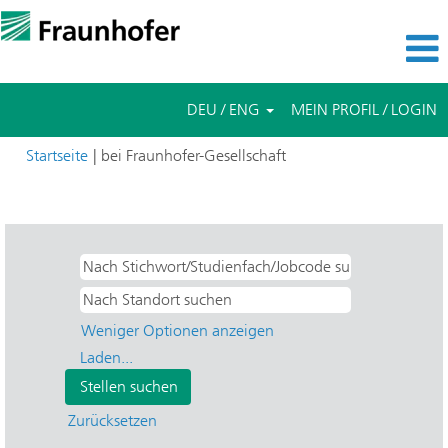
DEU / ENG
MEIN PROFIL / LOGIN
(aktuelle
Startseite
|
bei Fraunhofer-Gesellschaft
Seite)
Suchergebnisse für
"Fraunhofer IME-AE".
Weniger Optionen anzeigen
Laden...
Zurücksetzen