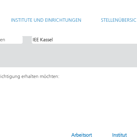
(aktuelle
Gesellschaft
Seite)
INSTITUTE UND EINRICHTUNGEN
STELLENÜBERSI
D Praktikum".
hrichtigung erhalten möchten:
Arbeitsort
Institut