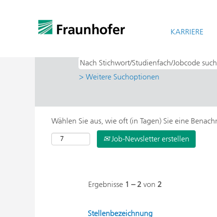
Startseite
|
IEE Kassel bei Fraunhofer-
Suchergebnisse für
KARRIERE
"IEE Kassel UN
> Weitere Suchoptionen
Wählen Sie aus, wie oft (in Tagen) Sie eine Benac
Job-Newsletter erstellen
Ergebnisse
1 – 2
von
2
Stellenbezeichnung