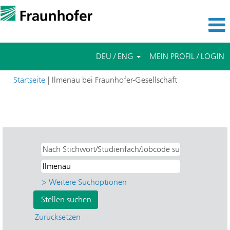
DEU / ENG
MEIN PROFIL / LOGIN
(aktuelle
Startseite
|
Ilmenau bei Fraunhofer-Gesellschaft
Seite)
Suchergebnisse für
"Ilmenau UND Direct entry UND IDMT -
Digital Media Technology".
> Weitere Suchoptionen
Zurücksetzen