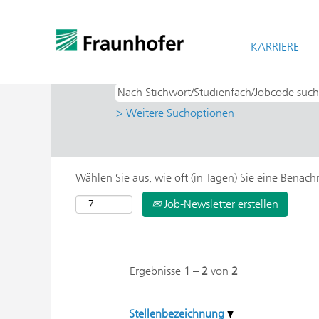
Startseite
|
Jena Erfurt bei Fraunhofer-
Suchergebnisse für
KARRIERE
"Jena Erfurt".
> Weitere Suchoptionen
Wählen Sie aus, wie oft (in Tagen) Sie eine Benac
Job-Newsletter erstellen
Ergebnisse
1 – 2
von
2
Stellenbezeichnung