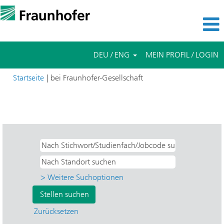
DEU / ENG
MEIN PROFIL / LOGIN
(aktuelle
Startseite
|
bei Fraunhofer-Gesellschaft
Seite)
Suchergebnisse für
"IOSB - Optronik, Systemtechnik und
Bildauswertung".
> Weitere Suchoptionen
Zurücksetzen