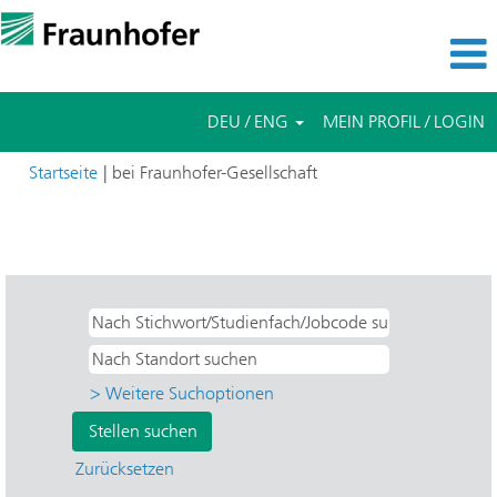
DEU / ENG
MEIN PROFIL / LOGIN
(aktuelle
Startseite
|
bei Fraunhofer-Gesellschaft
Seite)
Suchergebnisse für
"Direkteinstieg UND ISST - Software-
und Systemtechnik".
> Weitere Suchoptionen
Zurücksetzen