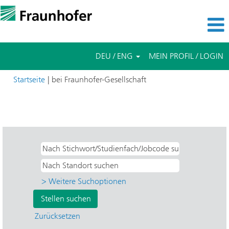
DEU / ENG
MEIN PROFIL / LOGIN
(aktuelle
Startseite
|
bei Fraunhofer-Gesellschaft
Seite)
Suchergebnisse für
"Praktikum UND IVV -
Verfahrenstechnik und Verpackung".
> Weitere Suchoptionen
Zurücksetzen