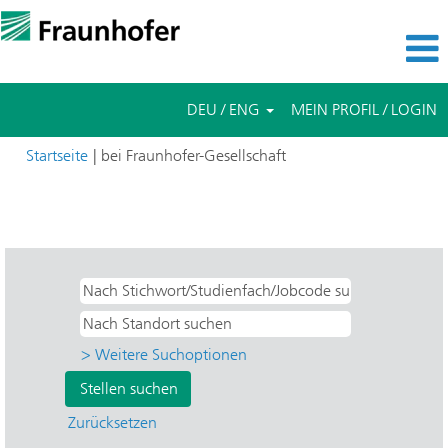
DEU / ENG
MEIN PROFIL / LOGIN
(aktuelle
Startseite
|
bei Fraunhofer-Gesellschaft
Seite)
Suchergebnisse für
"Ja UND IZI - Zelltherapie und
Immunologie".
> Weitere Suchoptionen
Zurücksetzen