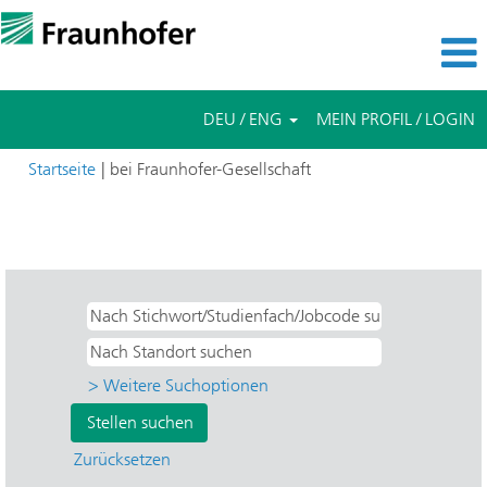
DEU / ENG
MEIN PROFIL / LOGIN
(aktuelle
Startseite
|
bei Fraunhofer-Gesellschaft
Seite)
Suchergebnisse für
"Bachelor- & Masterarbeiten UND IPM -
Physikalische Messtechnik".
> Weitere Suchoptionen
Zurücksetzen