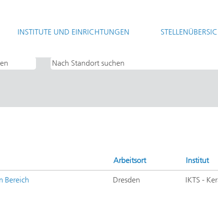
(aktuelle
t
Seite)
INSTITUTE UND EINRICHTUNGEN
STELLENÜBERSI
 IKTS - Keramische Technologien und Systeme".
Arbeitsort
Institut
im Bereich
Dresden
IKTS - Ke