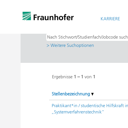
Startseite
|
bei Fraunhofer-Gesellschaf
Suchergebnisse für
KARRIERE
"Praktikum UND
> Weitere Suchoptionen
Ergebnisse
1 – 1
von
1
Stellenbezeichnung
Praktikant*in / studentische Hilfskraft 
„Systemverfahrenstechnik"