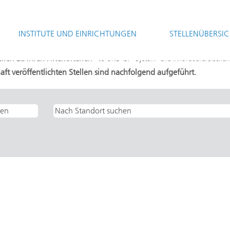
(aktuelle
t
Seite)
INSTITUTE UND EINRICHTUNGEN
STELLENÜBERSI
System- und Innovationsforschung".
en zu Ihren Filterkriterien "
Ja UND ISI - System- und Innovationsforschu
aft veröffentlichten Stellen sind nachfolgend aufgeführt.