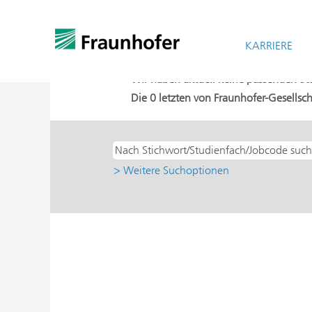
Startseite
|
bei Fraunhofer-Gesellschaf
Suchergebnisse für
KARRIERE
"Ja UND ISI - 
Wir haben aktuell keine passenden Stell
Die 0 letzten von Fraunhofer-Gesellsch
> Weitere Suchoptionen