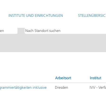
(aktuelle
t
Seite)
INSTITUTE UND EINRICHTUNGEN
STELLENÜBERSI
Hilfskräfte UND IVV - Verfahrenstechnik und Verpackung".
Arbeitsort
Institut
ogrammiertätigkeiten inklusive
Dresden
IVV - Ver