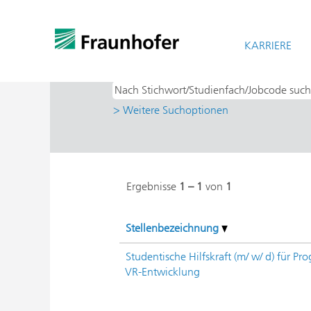
Startseite
|
bei Fraunhofer-Gesellschaf
Suchergebnisse für
KARRIERE
"Studentische 
> Weitere Suchoptionen
Ergebnisse
1 – 1
von
1
Stellenbezeichnung
Studentische Hilfskraft (m/ w/ d) für Pr
VR-Entwicklung