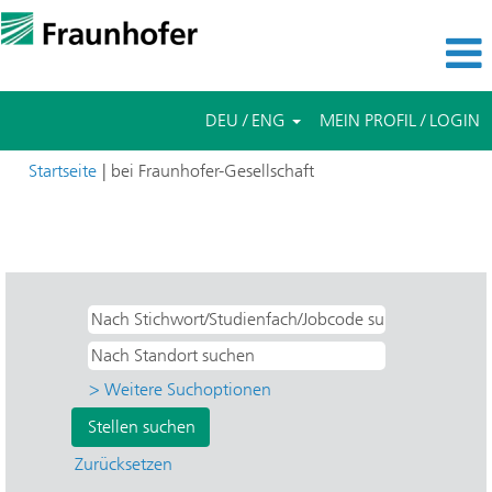
DEU / ENG
MEIN PROFIL / LOGIN
(aktuelle
Startseite
|
bei Fraunhofer-Gesellschaft
Seite)
Suchergebnisse für
"Student assistant UND IWES - Wind
Energy Systems".
> Weitere Suchoptionen
Zurücksetzen