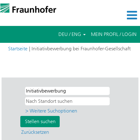
DEU / ENG
MEIN PROFIL / LOGIN
(akt
Startseite
|
Initiativbewerbung bei Fraunhofer-Gesellschaft
Seite
Suchergebnisse für
"Initiativbewerbung UND IBP -
Bauphysik".
> Weitere Suchoptionen
Zurücksetzen