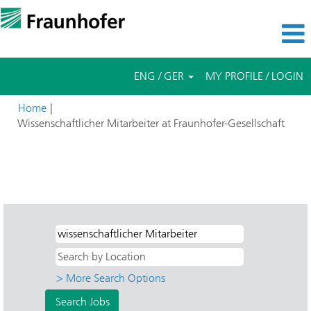
ENG / GER
MY PROFILE / LOGIN
Home
|
(curre
Wissenschaftlicher Mitarbeiter at Fraunhofer-Gesellschaft
page)
Search results for
"wissenschaftlicher Mitarbeiter AND
Direkteinstieg AND IMS - Mikroelektronische Schaltungen und
Systeme".
> More Search Options