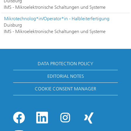
Duisburg
IMS - Mikroelektronische Schaltungen und Systeme
Mikrotechnolog*in/Operator*in - Halbleiterfertigung
Duisburg
IMS - Mikroelektronische Schaltungen und Systeme
DATA PROTECTION POLICY
EDITORIAL NOTES
COOKIE CONSENT MANAGER
O
O
O
O
p
p
p
p
e
e
e
e
n
n
n
n
O