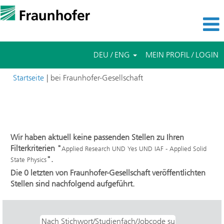
DEU / ENG
MEIN PROFIL / LOGIN
(aktuelle
Startseite
|
bei Fraunhofer-Gesellschaft
Seite)
Suchergebnisse für
"Applied Research UND Yes UND IAF -
Applied Solid State Physics".
Wir haben aktuell keine passenden Stellen zu Ihren
Filterkriterien "
Applied Research UND Yes UND IAF - Applied Solid
".
State Physics
Die 0 letzten von Fraunhofer-Gesellschaft veröffentlichten
Stellen sind nachfolgend aufgeführt.