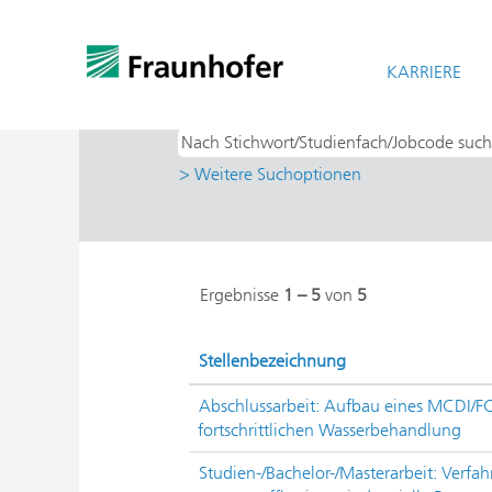
Startseite
|
bei Fraunhofer-Gesellschaf
Suchergebnisse für
KARRIERE
"Bachelor- & M
> Weitere Suchoptionen
Ergebnisse
1 – 5
von
5
Stellenbezeichnung
Abschlussarbeit: Aufbau eines MCDI/FC
fortschrittlichen Wasserbehandlung
Studien-/Bachelor-/Masterarbeit: Verfa