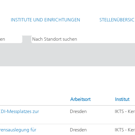
(aktuelle
t
Seite)
INSTITUTE UND EINRICHTUNGEN
STELLENÜBERSI
asterarbeiten UND IKTS - Keramische Technologien und Systeme".
Arbeitsort
Institut
DI-Messplatzes zur
Dresden
IKTS - Ke
hrensauslegung für
Dresden
IKTS - Ke