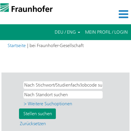
DEU / ENG
MEIN PROFIL / LOGIN
(aktuelle
Startseite
|
bei Fraunhofer-Gesellschaft
Seite)
Suchergebnisse für
"Internship UND IOSB - Optronics,
System Technologies and Image Ex".
> Weitere Suchoptionen
Zurücksetzen