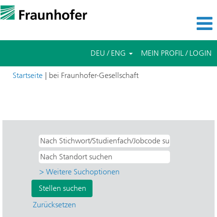
DEU / ENG
MEIN PROFIL / LOGIN
(aktuelle
Startseite
|
bei Fraunhofer-Gesellschaft
Seite)
Suchergebnisse für
"ISI - System- und
Innovationsforschung".
> Weitere Suchoptionen
Zurücksetzen