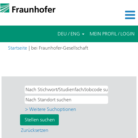
DEU / ENG
MEIN PROFIL / LOGIN
(aktuelle
Startseite
|
bei Fraunhofer-Gesellschaft
Seite)
Suchergebnisse für
"Bachelor- & Masterarbeiten UND IPMS
- Photonische Mikrosysteme".
> Weitere Suchoptionen
Zurücksetzen