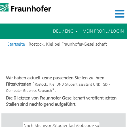
DEU / ENG
MEIN PROFIL / LOGIN
(aktuelle
Startseite
|
Rostock, Kiel bei Fraunhofer-Gesellschaft
Seite)
Suchergebnisse für
"Rostock, Kiel UND Student assistant
UND IGD - Computer Graphics Research".
Wir haben aktuell keine passenden Stellen zu Ihren
Filterkriterien "
Rostock, Kiel UND Student assistant UND IGD -
".
Computer Graphics Research
Die 0 letzten von Fraunhofer-Gesellschaft veröffentlichten
Stellen sind nachfolgend aufgeführt.