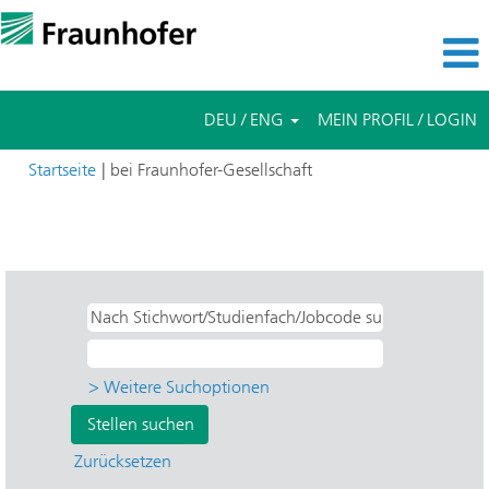
DEU / ENG
MEIN PROFIL / LOGIN
(aktuelle
Startseite
|
bei Fraunhofer-Gesellschaft
Seite)
Suchergebnisse für
"Studentische Hilfskräfte UND ILT -
Lasertechnik".
> Weitere Suchoptionen
Zurücksetzen