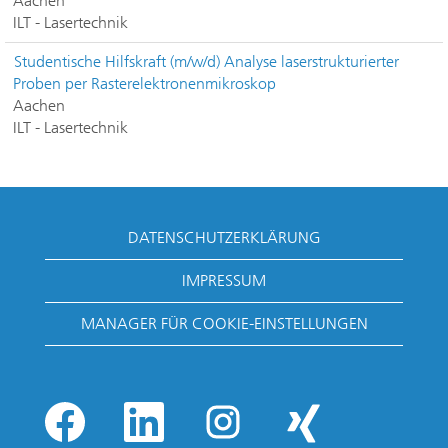
Aachen
ILT - Lasertechnik
Studentische Hilfskraft (m/w/d) Analyse laserstrukturierter
Proben per Rasterelektronenmikroskop
Aachen
ILT - Lasertechnik
DATENSCHUTZERKLÄRUNG
IMPRESSUM
MANAGER FÜR COOKIE-EINSTELLUNGEN
W
W
W
W
i
i
i
i
r
r
r
r