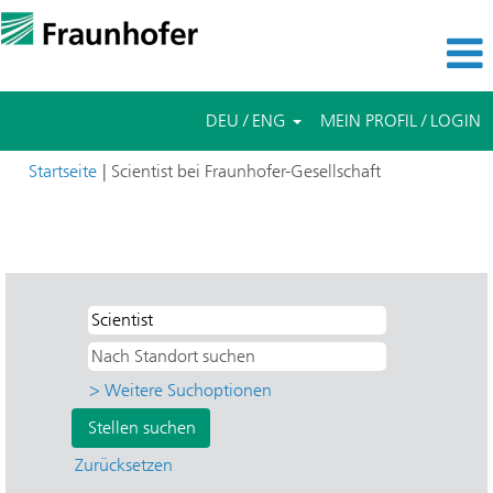
DEU / ENG
MEIN PROFIL / LOGIN
(aktuelle
Startseite
|
Scientist bei Fraunhofer-Gesellschaft
Seite)
Suchergebnisse für
"Scientist UND Applied Research UND
IAF - Applied Solid State Physics".
> Weitere Suchoptionen
Zurücksetzen