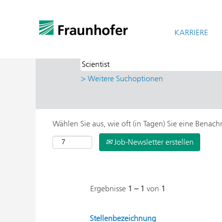
Startseite
|
Scientist bei Fraunhofer-Ge
Suchergebnisse für
KARRIERE
"Scientist UND 
> Weitere Suchoptionen
Wählen Sie aus, wie oft (in Tagen) Sie eine Benac
Job-Newsletter erstellen
Ergebnisse
1 – 1
von
1
Stellenbezeichnung