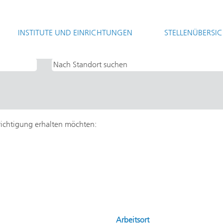
(aktuelle
sellschaft
Seite)
INSTITUTE UND EINRICHTUNGEN
STELLENÜBERSI
Applied Research UND IAF - Applied Solid State Physics".
hrichtigung erhalten möchten:
Arbeitsort