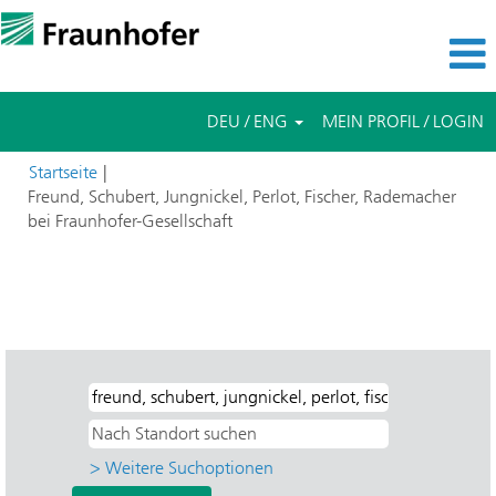
DEU / ENG
MEIN PROFIL / LOGIN
Startseite
|
Freund, Schubert, Jungnickel, Perlot, Fischer, Rademacher
(aktuelle
bei Fraunhofer-Gesellschaft
Seite)
Suchergebnisse für
"freund, schubert, jungnickel, perlot,
fischer, rademacher UND Direkteinstieg UND HHI -
Nachrichtentechnik, Heinrich-Hertz-Institut".
> Weitere Suchoptionen