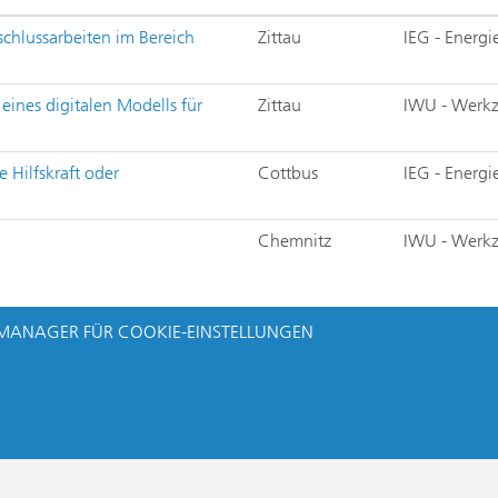
bschlussarbeiten im Bereich
Zittau
IEG - Energ
 eines digitalen Modells für
Zittau
IWU - Werk
e Hilfskraft oder
Cottbus
IEG - Energ
Chemnitz
IWU - Werk
MANAGER FÜR COOKIE-EINSTELLUNGEN