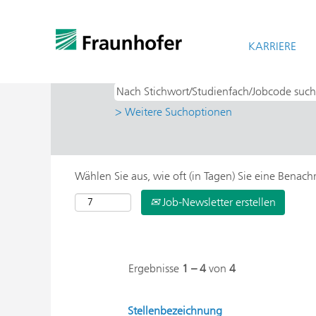
Startseite
|
Zittau bei Fraunhofer-Gese
Suchergebnisse für
KARRIERE
"zittau".
> Weitere Suchoptionen
Wählen Sie aus, wie oft (in Tagen) Sie eine Benac
Job-Newsletter erstellen
Ergebnisse
1 – 4
von
4
Stellenbezeichnung