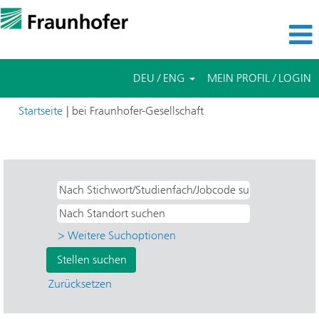
DEU / ENG
MEIN PROFIL / LOGIN
(aktuelle
Startseite
|
bei Fraunhofer-Gesellschaft
Seite)
Suchergebnisse für
"IPMS - Photonic Microsystems".
> Weitere Suchoptionen
Zurücksetzen