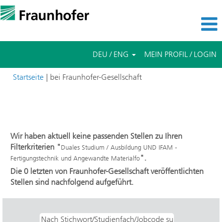
DEU / ENG
MEIN PROFIL / LOGIN
(aktuelle
Startseite
|
bei Fraunhofer-Gesellschaft
Seite)
Suchergebnisse für
"Duales Studium / Ausbildung UND
IFAM - Fertigungstechnik und Angewandte Materialfo".
Wir haben aktuell keine passenden Stellen zu Ihren
Filterkriterien "
Duales Studium / Ausbildung UND IFAM -
".
Fertigungstechnik und Angewandte Materialfo
Die 0 letzten von Fraunhofer-Gesellschaft veröffentlichten
Stellen sind nachfolgend aufgeführt.