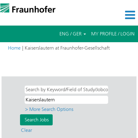
ENG / GER
MY PROFILE / LOGIN
(current
Home
|
Kaiserslautern at Fraunhofer-Gesellschaft
page)
Search results for
"Kaiserslautern AND ITWM - Techno- und
Wirtschaftsmathematik".
> More Search Options
Clear