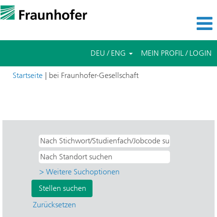
DEU / ENG
MEIN PROFIL / LOGIN
(aktuelle
Startseite
|
bei Fraunhofer-Gesellschaft
Seite)
Suchergebnisse für
"IZM - Zuverlässigkeit und
Mikrointegration".
> Weitere Suchoptionen
Zurücksetzen