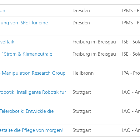
hon
Dresden
IPMS - 
ung von ISFET für eine
Dresden
IPMS - 
voltaik
Freiburg im Breisgau
ISE - So
n "Strom & Klimaneutrale
Freiburg im Breisgau
ISE - So
le Manipulation Research Group
Heilbronn
IPA - P
botik: Intelligente Robotik für
Stuttgart
IAO - Ar
elerobotik: Entwickle die
Stuttgart
IAO - Ar
estalte die Pflege von morgen!
Stuttgart
IAO - Ar