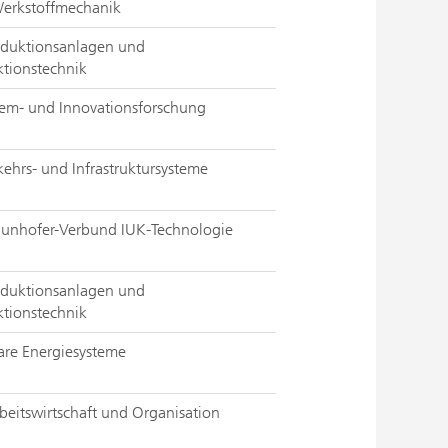
erkstoffmechanik
roduktionsanlagen und
ktionstechnik
stem- und Innovationsforschung
rkehrs- und Infrastruktursysteme
raunhofer-Verbund IUK-Technologie
roduktionsanlagen und
ktionstechnik
lare Energiesysteme
beitswirtschaft und Organisation