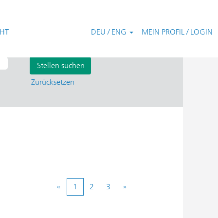
CHT
DEU / ENG
MEIN PROFIL / LOGIN
Zurücksetzen
«
1
2
3
»