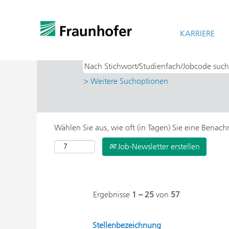
Startseite
|
bei Fraunhofer-Gesellschaf
Suchergebnisse für
KARRIERE
"Praktikum".
> Weitere Suchoptionen
Wählen Sie aus, wie oft (in Tagen) Sie eine Benac
Job-Newsletter erstellen
Ergebnisse
1 – 25
von
57
Stellenbezeichnung