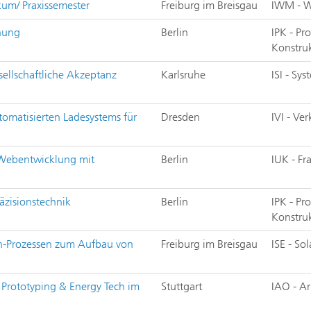
ikum/ Praxissemester
Freiburg im Breisgau
IWM - W
anung
Berlin
IPK - P
Konstru
ellschaftliche Akzeptanz
Karlsruhe
ISI - Sy
tomatisierten Ladesystems für
Dresden
IVI - Ve
»Webentwicklung mit
Berlin
IUK - F
äzisionstechnik
Berlin
IPK - P
Konstru
h-Prozessen zum Aufbau von
Freiburg im Breisgau
ISE - So
 Prototyping & Energy Tech im
Stuttgart
IAO - Ar