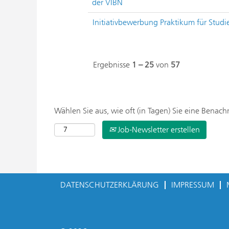
der VIBN
Initiativbewerbung Praktikum für Studie
Ergebnisse
1 – 25
von
57
Wählen Sie aus, wie oft (in Tagen) Sie eine Benac
Job-Newsletter erstellen
DATENSCHUTZERKLÄRUNG
IMPRESSUM