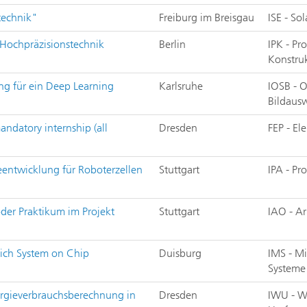
technik"
Freiburg im Breisgau
ISE - So
r Hochpräzisionstechnik
Berlin
IPK - P
Konstru
ng für ein Deep Learning
Karlsruhe
IOSB - 
Bildaus
andatory internship (all
Dresden
FEP - El
entwicklung für Roboterzellen
Stuttgart
IPA - P
oder Praktikum im Projekt
Stuttgart
IAO - Ar
eich System on Chip
Duisburg
IMS - M
Systeme
ergieverbrauchsberechnung in
Dresden
IWU - W